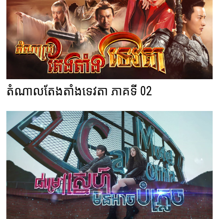
តំណាលតែងតាំងទេវតា ភាគទី 02