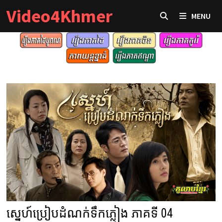
Skip
Video4Khmer
MENU
to
content
ស្នេហ៍ប្រៀបដំណក់ទឹកភ្លៀង ភាគទី 04