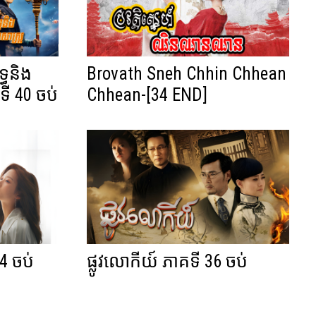
្ធនិង
Brovath Sneh Chhin Chhean
ទី 40 ចប់
Chhean-[34 END]
4 ចប់
ផ្លូវលោកីយ៍ ភាគទី 36 ចប់