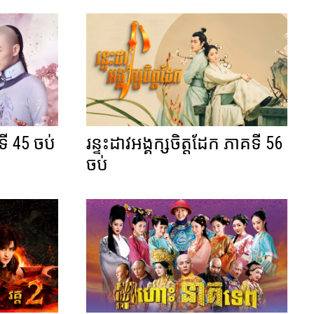
ទី 45 ចប់
រន្ទះដាវអង្គក្សចិត្តដែក ភាគទី 56
ចប់