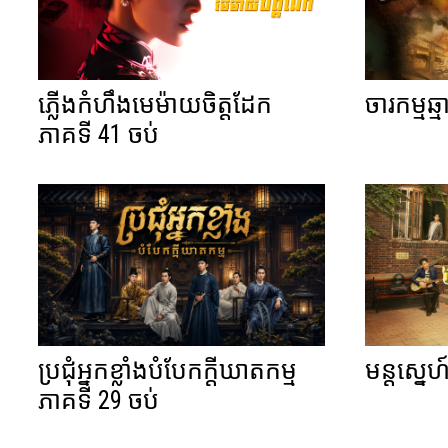
ភ្លើងកំហឹងមេម៉ាយចិត្តដែក
ចារកម្មឆ
ភាគទី 41 ចប់
ប្រជុំអ្នកខ្លាំងបំបែកក្តីឃាតកម្ម
មន្តស្នេ
ភាគទី 29 ចប់