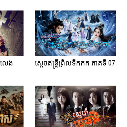
នកលេង
ស្តេចឥន្ទ្រីព្រិលទឹកកក ភាគទី 07