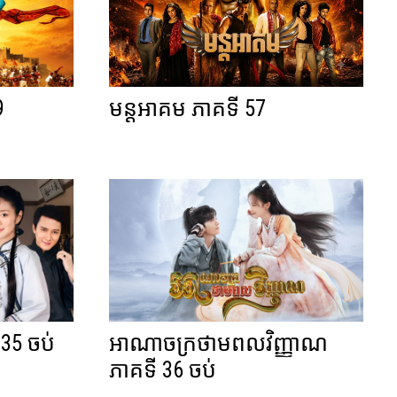
9
មន្តអាគម ភាគទី 57
 35 ចប់
អាណាចក្រថាមពលវិញ្ញាណ
ភាគទី 36 ចប់