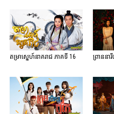
តម្រាស្នេហ៍នាគរាជ ភាគទី 16
ព្រាននារ