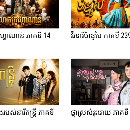
ហ្គោណាន់ ភាគទី 14
វីរនារីម៉ាឌូបៃ ភាគទី 23
ងរបស់នារីតន្ត្រី ភាគទី
ផ្កាស្រស់រុះរោយ ភាគទី