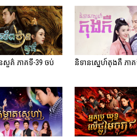
នសួគ៌ ភាគទី-39 ចប់
និទានស្នេហ៍តុងគឺ ភាគ