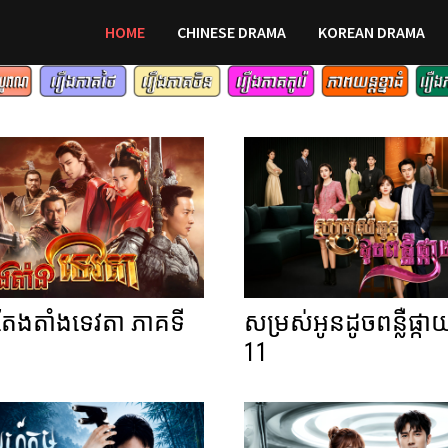
HOME
CHINESE DRAMA
KOREAN DRAMA
ងតាំងទេវតា ភាគទី
សម្រស់អូនដូចពន្លឺផ្កា
11