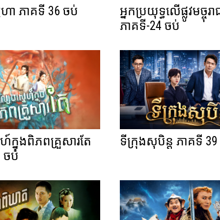
នេហា ភាគទី 36 ចប់
អ្នកប្រយុទ្ធលើផ្លូវមច្ចុរា
ភាគទី-24 ចប់
េហ៍ក្នុងពិភពគ្រួសារតែ
ទីក្រុងសុបិន្ត ភាគទី 39
 ចប់