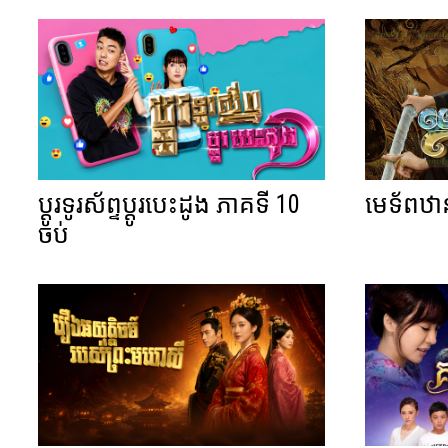
ប្តូរទូរស័ព្ទប្តូរបេះដូង ភាគទី 10
មេទ័ពឋា
ចប់