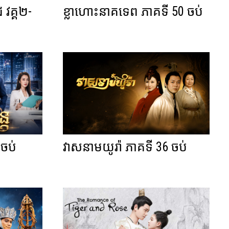
ជ វគ្គ២-
ខ្លាហោះនាគទេព ភាគទី 50 ចប់
 ចប់
វាសនាមយូរ៉ា ភាគទី 36 ចប់