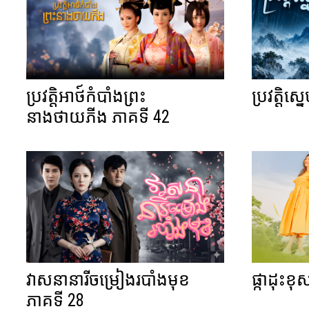
ប្រវត្តិអាថ៍កំបាំងព្រះ
ប្រវត្តិស្
នាងថាយភីង ភាគទី 42
វាសនានារីចម្រៀងរបាំងមុខ
ផ្កាដុះខ
ភាគទី 28