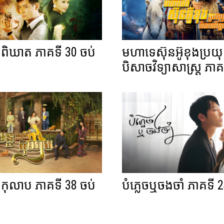
្មាពិឃាត ភាគទី 30 ចប់
មហាទេស៊ុនអ៊ូខុងប្រយុទ
បិសាចវិទ្យាសាស្ត្រ ភាគ
ហ៍កុលាប ភាគទី 38 ចប់
បំភ្លេចឬចងចាំ ភាគទី 2