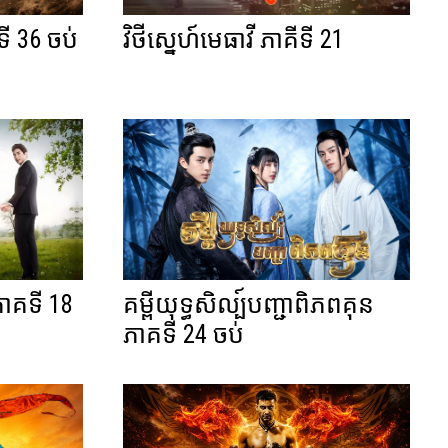
ី 36 ចប់
វិថីស្នេហ៍មេធាវី ភាគីទី 21
ភាគទី 18
គម្ពីយុទ្ធសិល្ប៍បញ្ជាពិភពគុន
ភាគទី 24 ចប់