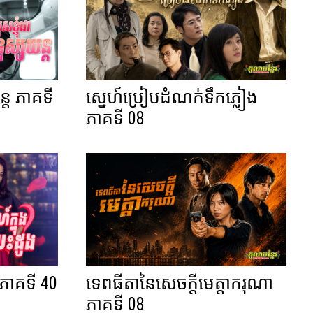
ន្ត ភាគទី
ស្នេហ៍ប្រៀបដំណក់ទឹកភ្លៀង
ភាគទី 08
ង ភាគទី 40
ទេពធីតានៃសេចក្តីមេត្តាករុណា
ភាគទី 08