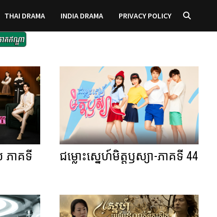
THAI DRAMA
INDIA DRAMA
PRIVACY POLICY
យ ភាគទី
ជម្លោះស្នេហ៍មិត្តឫស្យា-ភាគទី 44