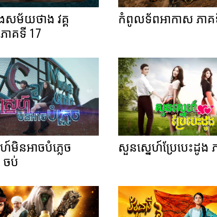
ំងសម័យថាង វគ្គ
កំពូលទ័ពអាកាស ភាគទ
ភាគទី 17
េហ៍មិនអាចបំភ្លេច
សួនស្នេហ៍ប្រែបេះដូង 
 ចប់