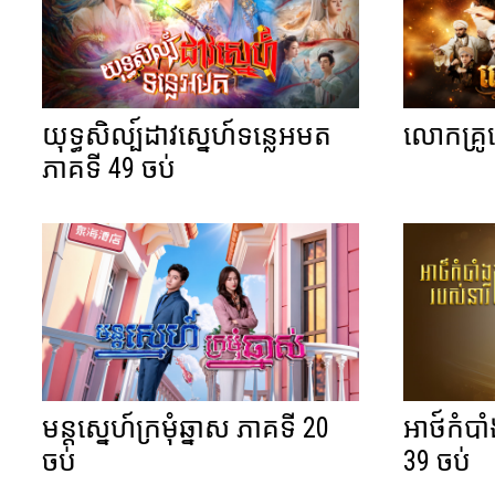
យុទ្ធសិល្ប៍ដាវស្នេហ៍ទន្លេអមត
លោកគ្រូ
ភាគទី 49 ចប់
មន្តស្នេហ៍ក្រមុំឆ្នាស ភាគទី 20
អាថ៍កំបាំ
ចប់
39 ចប់