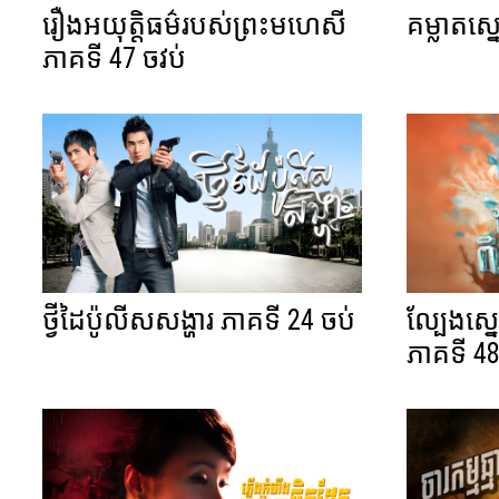
រឿងអយុត្តិធម៌របស់ព្រះមហេសី
គម្លាតស្
ភាគទី 47 ចវប់
ថ្វីដៃប៉ូលីសសង្ហារ ភាគទី 24 ចប់
ល្បែងស្ន
ភាគទី 48