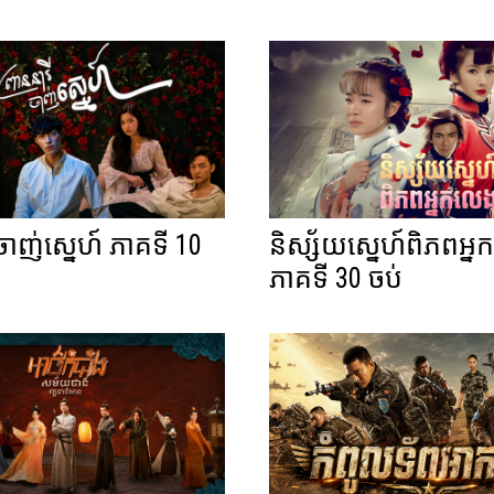
ីចាញ់ស្នេហ៍ ភាគទី 10
និស្ស័យស្នេហ៍ពិភពអ្
ភាគទី 30 ចប់