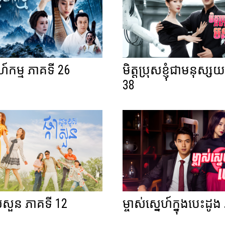
នេហ៍កម្ម ភាគទី 26
មិត្តប្រុសខ្ញុំជាមនុស្សយ
38
ុសសួន ភាគទី 12
ម្ចាស់ស្នេហ៍ក្នុងបេះដូ