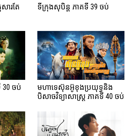
្រួសារតែ
ទីក្រុងសុបិន្ត ភាគទី 39 ចប់
ី 30 ចប់
មហាទេស៊ុនអ៊ូខុងប្រយុទ្ធនិង
បិសាចវិទ្យាសាស្ត្រ ភាគទី 40 ចប់