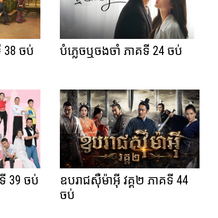
ី 38 ចប់
បំភ្លេចឬចងចាំ ភាគទី 24 ចប់
ទី 39 ចប់
ឧបរាជស៊ឺម៉ាអ៊ី វគ្គ២ ភាគទី 44
ចប់