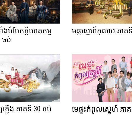
ខ្លាំងបំបែកក្តីឃាតកម្ម
មន្តស្នេហ៍កុលាប ភាគទ
 ចប់
្សភ្លើង ភាគទី 30 ចប់
មេផ្ទះកំពូលស្នេហ៍ ភាគ