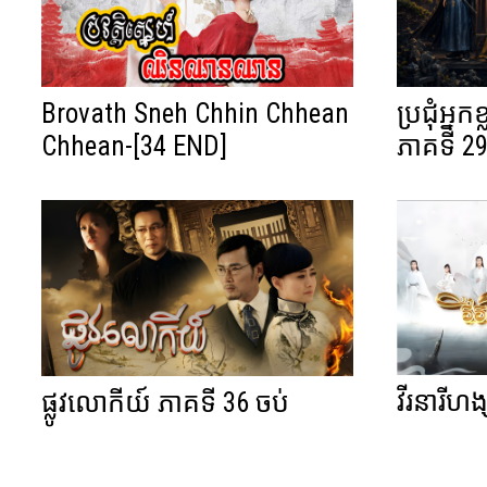
Brovath Sneh Chhin Chhean
ប្រជុំអ្នក
Chhean-[34 END]
ភាគទី 29
វីរនារីហង
ផ្លូវលោកីយ៍ ភាគទី 36 ចប់