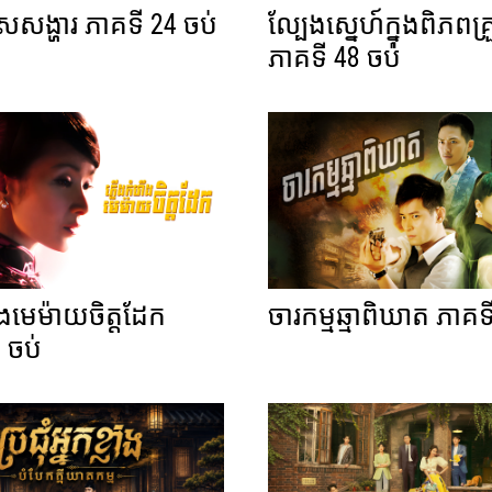
លីសសង្ហារ ភាគទី 24 ចប់
ល្បែងស្នេហ៍ក្នុងពិភពគ
ភាគទី 48 ចប់
ឹងមេម៉ាយចិត្តដែក
ចារកម្មឆ្មាពិឃាត ភាគទ
 ចប់