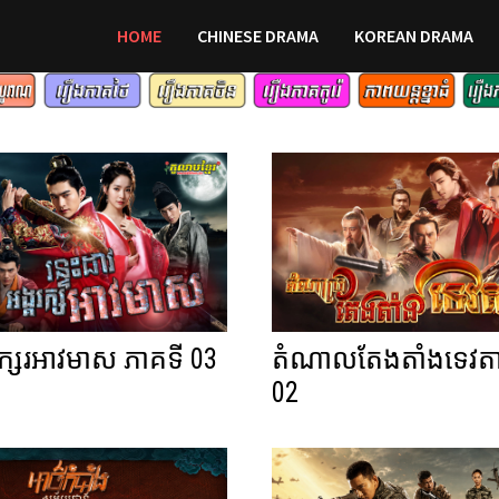
HOME
CHINESE DRAMA
KOREAN DRAMA
អក្សរអាវមាស ភាគទី 03
តំណាលតែងតាំងទេវតា
02