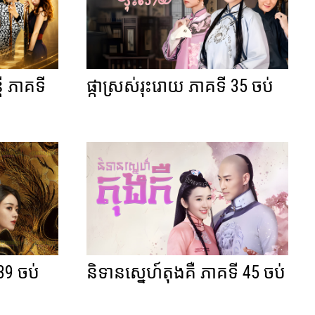
រី ភាគទី
ផ្កាស្រស់រុះរោយ ភាគទី 35 ចប់
39 ចប់
និទានស្នេហ៍តុងគឺ ភាគទី 45 ចប់