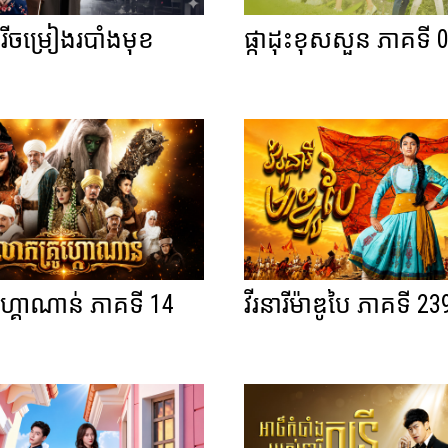
ីចម្រៀងរបាំងមុខ
ផ្កាដុះខុសសួន ភាគទី 
0
ហ្គោណាន់ ភាគទី 14
វីរនារីម៉ាឌូបៃ ភាគទី 23