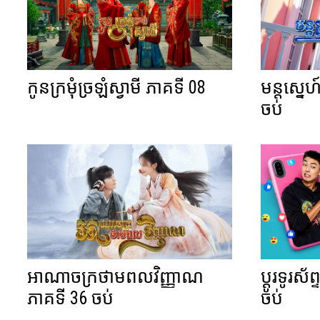
កូនក្រមុំច្រឡំស្វាមី ភាគទី 08
មន្តស្នេហ
ចប់
អាណាចក្រថាមពលវិញ្ញាណ
ប្តូរទូរស័
ភាគទី 36 ចប់
ចប់