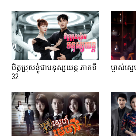
មិត្តប្រុសខ្ញុំជាមនុស្សយន្ត ភាគទី
ម្ចាស់ស្ន
32