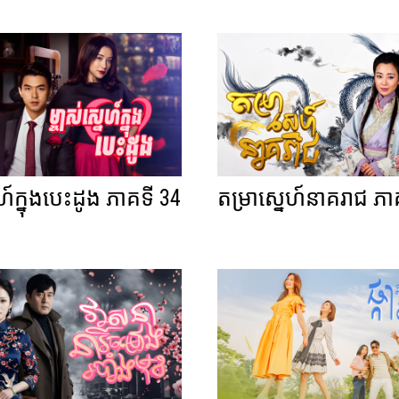
េហ៍ក្នុងបេះដូង ភាគទី 34
តម្រាស្នេហ៍នាគរាជ ភា