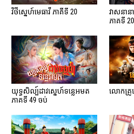
វិថីស្នេហ៍មេធាវី ភាគីទី 20
វាសនានារ
ភាគទី 2
យុទ្ធសិល្ប៍ដាវស្នេហ៍ទន្លេអមត
លោកគ្រូ
ភាគទី 49 ចប់