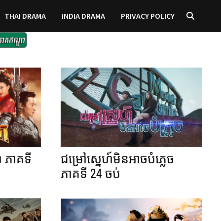
THAI DRAMA
INDIA DRAMA
PRIVACY POLICY
 ភាគទី
ជម្រៅស្នេហ៍មិនអាចបំភ្លេច
ភាគទី 24 ចប់