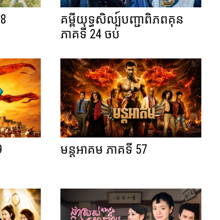
08
គម្ពីយុទ្ធសិល្ប៍បញ្ជាពិភពគុន
ភាគទី 24 ចប់
9
មន្តអាគម ភាគទី 57