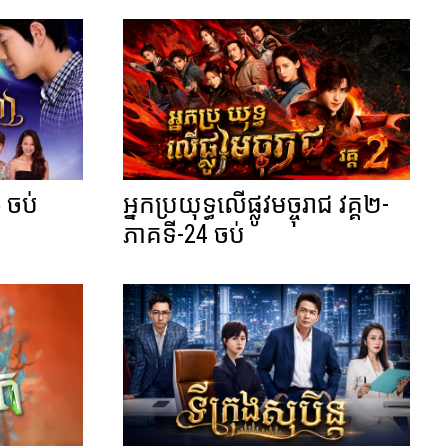
 ចប់
អ្នកប្រយុទ្ធលើផ្លូវមច្ចុរាជ វគ្គ២-
ភាគទី-24 ចប់