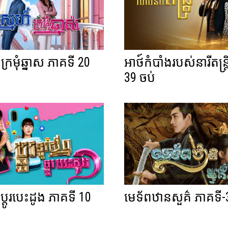
៍ក្រមុំឆ្នាស ភាគទី 20
អាថ៍កំបាំងរបស់នារីតន្ត្
39 ចប់
ព្ទប្តូរបេះដូង ភាគទី 10
មេទ័ពឋានសួគ៌ ភាគទី-