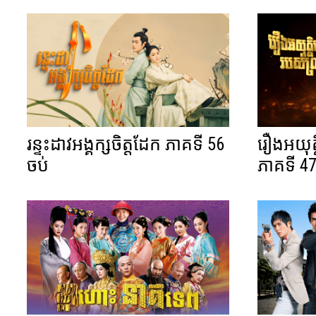
រន្ទះដាវអង្គក្សចិត្តដែក ភាគទី 56
រឿងអយុត
ចប់
ភាគទី 47