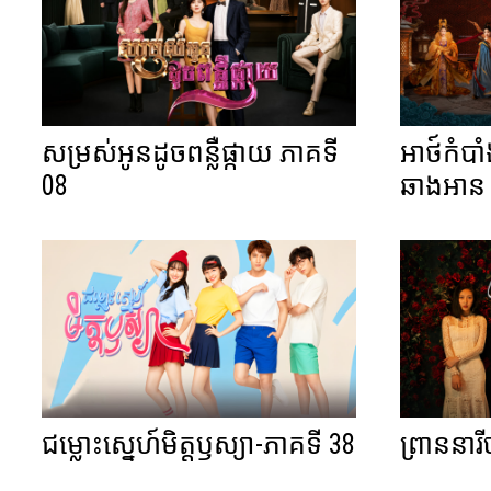
សម្រស់អូនដូចពន្លឺផ្កាយ ភាគទី
អាថ៍កំបា
08
ឆាងអាន 
ជម្លោះស្នេហ៍មិត្តឫស្យា-ភាគទី 38
ព្រាននារ