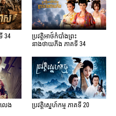
ី 34
ប្រវត្តិអាថ៍កំបាំងព្រះ
នាងថាយភីង ភាគទី 34
នកលេង
ប្រវត្តិស្នេហ៍កម្ម ភាគទី 20