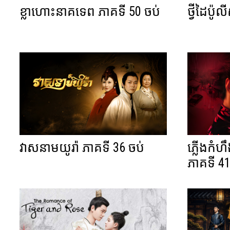
ខ្លាហោះនាគទេព ភាគទី 50 ចប់
ថ្វីដៃប៉ូ
វាសនាមយូរ៉ា ភាគទី 36 ចប់
ភ្លើងកំហ
ភាគទី 41