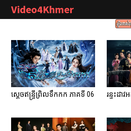
Skip
Video4Khmer
to
content
ស្តេចឥន្ទ្រីព្រិលទឹកកក ភាគទី 06
រន្ទះដាវ