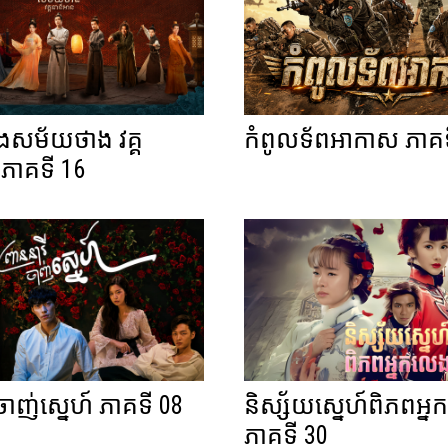
ំងសម័យថាង វគ្គ
កំពូលទ័ពអាកាស ភាគទ
ភាគទី 16
ីចាញ់ស្នេហ៍ ភាគទី 08
និស្ស័យស្នេហ៍ពិភពអ្
ភាគទី 30