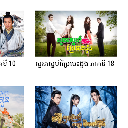
គទី 10
សួនស្នេហ៍ប្រែបេះដូង ភាគទី 18