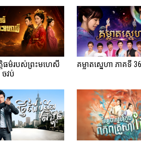
្តិធម៌របស់ព្រះមហេសី
គម្លាតស្នេហា ភាគទី 36
 ចវប់